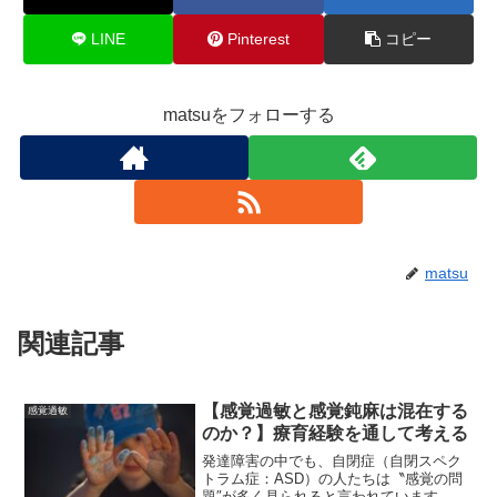
LINE
Pinterest
コピー
matsuをフォローする
matsu
関連記事
【感覚過敏と感覚鈍麻は混在する
感覚過敏
のか？】療育経験を通して考える
発達障害の中でも、自閉症（自閉スペク
トラム症：ASD）の人たちは〝感覚の問
題″が多く見られると言われています。例