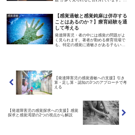
えば、工事音や子どもの鳴き声など大き
な音に敏感、特定の触感に強い抵抗を見
せる、など〝感覚過敏″の問題が見られま
【感覚過敏と感覚鈍麻は併存する
感覚過敏
す。一方で、痛みに...
ことはあるのか？】療育経験を通
して考える
発達障害児・者の中には感覚の問題がよ
く見られます。著者が勤める療育現場で
も、特定の感覚に過敏さがある子もいれ
ば、特定の感覚には鈍麻（鈍感）さが見
られる子もいるなど非常に多様です。例
えば、子どもの鳴き声や工事音には耳を
ふさぐなどの過敏さ（聴覚...
【発達障害児の感覚過敏への支援】引き
算・足し算・認知の3つのアプローチで考
える
【発達障害児の感覚探求への支援】感覚
探求と感覚渇望の2つの視点から解説