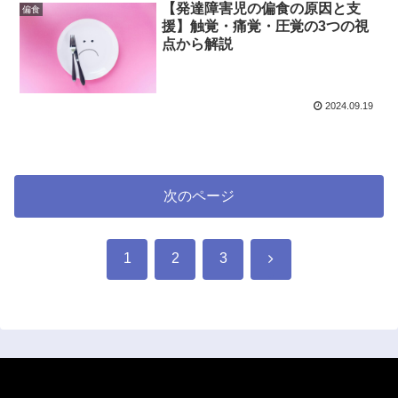
【発達障害児の偏食の原因と支
偏食
援】触覚・痛覚・圧覚の3つの視
点から解説
2024.09.19
次のページ
次
1
2
3
へ