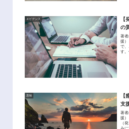
【
エビデンス
の
著者
援）
で、
す。
【
意味
支
著者
援）
（発
みに