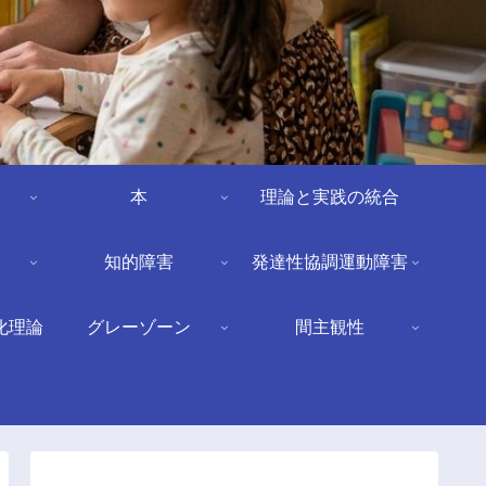
本
理論と実践の統合
知的障害
発達性協調運動障害
化理論
グレーゾーン
間主観性