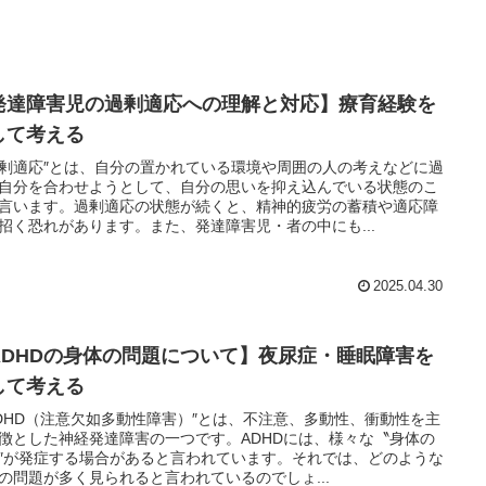
発達障害児の過剰適応への理解と対応】療育経験を
して考える
剰適応″とは、自分の置かれている環境や周囲の人の考えなどに過
自分を合わせようとして、自分の思いを抑え込んでいる状態のこ
言います。過剰適応の状態が続くと、精神的疲労の蓄積や適応障
招く恐れがあります。また、発達障害児・者の中にも...
2025.04.30
ADHDの身体の問題について】夜尿症・睡眠障害を
して考える
DHD（注意欠如多動性障害）″とは、不注意、多動性、衝動性を主
徴とした神経発達障害の一つです。ADHDには、様々な〝身体の
″が発症する場合があると言われています。それでは、どのような
の問題が多く見られると言われているのでしょ...