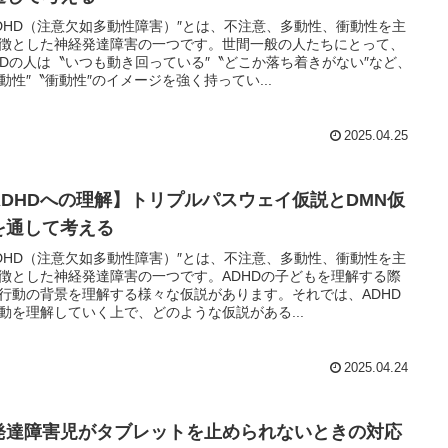
DHD（注意欠如多動性障害）″とは、不注意、多動性、衝動性を主
徴とした神経発達障害の一つです。世間一般の人たちにとって、
HDの人は〝いつも動き回っている″〝どこか落ち着きがない″など、
動性″〝衝動性″のイメージを強く持ってい...
2025.04.25
ADHDへの理解】トリプルパスウェイ仮説とDMN仮
を通して考える
DHD（注意欠如多動性障害）″とは、不注意、多動性、衝動性を主
徴とした神経発達障害の一つです。ADHDの子どもを理解する際
行動の背景を理解する様々な仮説があります。それでは、ADHD
動を理解していく上で、どのような仮説がある...
2025.04.24
発達障害児がタブレットを止められないときの対応