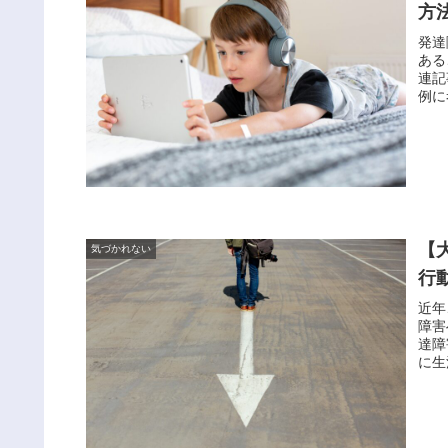
方
発達
ある
連記
例に
【
気づかれない
行
近年
障害
達障
に生