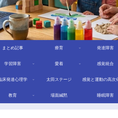
まとめ記事
療育
発達障害
学習障害
愛着
感覚統合
臨床発達心理学
太田ステージ
感覚と運動の高次
教育
場面緘黙
睡眠障害