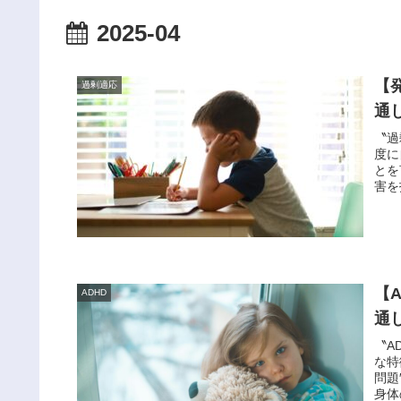
2025-04
【
過剰適応
通
〝過
度に
とを
害を
【
ADHD
通
〝A
な特
問題
身体