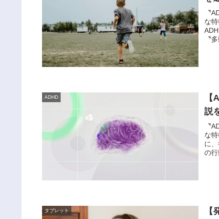
〝A
な特
AD
〝多
【
ADHD
説
〝A
な特
に、
の行
【
タブレット