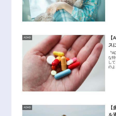
【
ADHD
ス
〝A
な特
して
のよ
【
ADHD
を