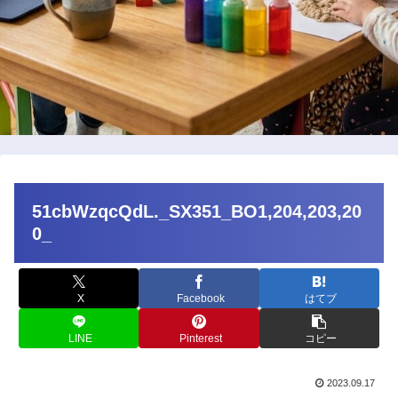
51cbWzqcQdL._SX351_BO1,204,203,20
0_
X
Facebook
はてブ
LINE
Pinterest
コピー
2023.09.17