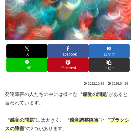
X
Facebook
はてブ
LINE
Pinterest
コピー
2022.10.29
2026.04.28
発達障害の人たちの中には様々な〝
感覚の問題
”があると
言われています。
〝
感覚の問題
”には大きく、〝
感覚調整障害
”と〝
プラクシ
スの障害
”の2つがあります。