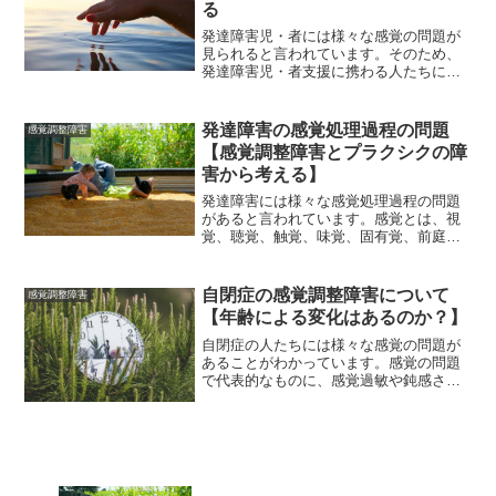
る
発達障害児・者には様々な感覚の問題が
見られると言われています。そのため、
発達障害児・者支援に携わる人たちにと
って、感覚の問題への理解と対応に関す
る知識は必須であると言えます。それで
は、感覚の問題を深掘りする視点として
発達障害の感覚処理過程の問題
感覚調整障害
どのようなものがあるので...
【感覚調整障害とプラクシクの障
害から考える】
発達障害には様々な感覚処理過程の問題
があると言われています。感覚とは、視
覚、聴覚、触覚、味覚、固有覚、前庭覚
などがあり、私たちは、様々な感覚を取
り込み・調整しながら、外の世界を認識
したり、働きかけるなど行動を制御して
自閉症の感覚調整障害について
感覚調整障害
います。それでは、様々な...
【年齢による変化はあるのか？】
自閉症の人たちには様々な感覚の問題が
あることがわかっています。感覚の問題
で代表的なものに、感覚過敏や鈍感さと
いった「感覚調整障害」があります。詳
しくは、こちらで紹介しています：関連
記事：「発達障害の感覚調整障害につい
て【4つのタイプから考え...