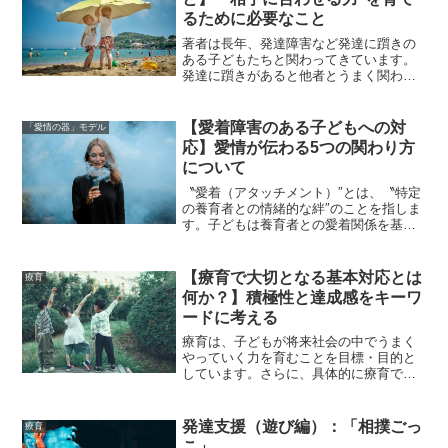
るために必要なこと
著者は長年、発達障害など発達に躓きの
ある子どもたちと関わってきています。
発達に躓きがあると他者とうまく関わる
ことが難しい子どもたちが多くいます。
その背景は、個々によって異なります
が、大切なことは〝相手に合わせる力″を
【愛着障害のある子どもへの対
「愛情の器」モデル
育てていくことだと思いま...
応】愛情が伝わる5つの関わり方
について
〝愛着（アタッチメント）″とは、〝特定
の養育者との情緒的な絆″のことを指しま
す。子どもは養育者との愛着関係を基盤
として、その後の対人関係を発展させて
いきます。一方で、幼少期の愛着形成が
うまくいかないことで、〝愛着障害″に繋
【療育で大切となる基本対応とは
療育
がる危険性がありま...
何か？】積極性と達成感をキーワ
ードに考える
療育は、子どもが将来社会の中でうまく
やっていく力を育むことを目標・目的と
しています。さらに、具体的に療育で大
切なことを見ていくと様々なものが挙げ
られます。それでは、療育で大切にすべ
き基本となる対応にはどのようなものが
発達支援（遊び編）：「相撲ごっ
療育
あるのでしょうか？そこで...
こ」