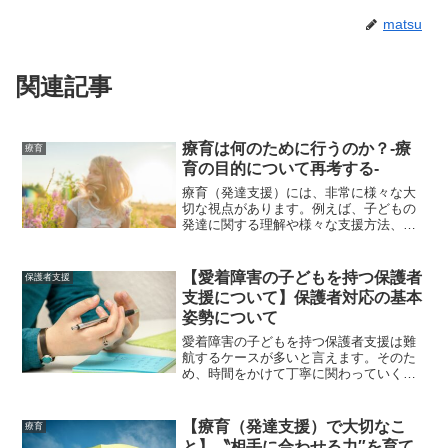
matsu
関連記事
療育は何のために行うのか？-療
療育
育の目的について再考する-
療育（発達支援）には、非常に様々な大
切な視点があります。例えば、子どもの
発達に関する理解や様々な支援方法、二
次障害の予防と対応、保護者支援、地域
支援、チーム支援など、上げればきりが
ないほど出てきます。一方で、子どもへ
【愛着障害の子どもを持つ保護者
保護者支援
の療育を行っていく上で、...
支援について】保護者対応の基本
姿勢について
愛着障害の子どもを持つ保護者支援は難
航するケースが多いと言えます。そのた
め、時間をかけて丁寧に関わっていく姿
勢が重要となります。その中で、愛着障
害の子どもを持つ保護者対応において、
大切な基本姿勢があると考えられていま
【療育（発達支援）で大切なこ
療育
す。それでは、愛着障害の...
と】〝相手に合わせる力″を育て