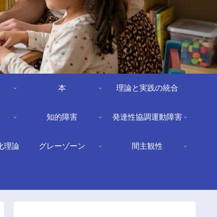
本
理論と実践の統合
知的障害
発達性協調運動障害
化理論
グレーゾーン
間主観性