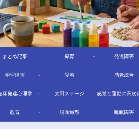
まとめ記事
療育
発達障害
学習障害
愛着
感覚統合
臨床発達心理学
太田ステージ
感覚と運動の高次
教育
場面緘黙
睡眠障害