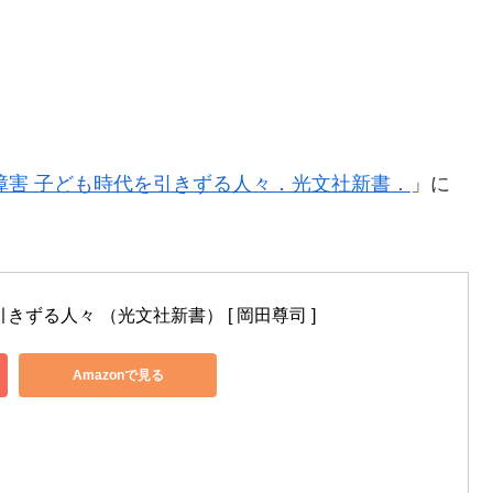
着障害 子ども時代を引きずる人々．光文社新書．
」に
きずる人々 （光文社新書） [ 岡田尊司 ]
Amazonで見る