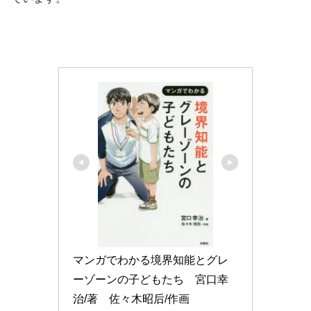
マンガでわかる境界知能とグレ
ーゾーンの子どもたち　宮口幸
治/著　佐々木昭后/作画