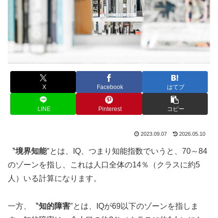
X
Facebook
はてブ
LINE
Pinterest
コピー
2023.09.07
2026.05.10
〝
境界知能
″とは、IQ、つまり知能指数でいうと、70～84
のゾーンを指し、これは人口全体の14％（クラスに約5
人）いる計算になります。
一方、〝
知的障害
″とは、IQが69以下のゾーンを指しま