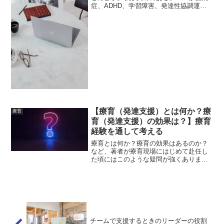
症、ADHD、学習障害、発達性協調運動
障害など発達障害に関連する内容や、重
度の障害のある方への療育などです。ま
た障害を通して、人間とは何かというこ
とを考えることにも興味...
【療育（発達支援）とは何か？療
療育
育（発達支援）の効果は？】療育
経験を通して考える
療育とは何か？療育の効果はあるのか？
など、著者が療育現場にはじめて赴任し
た頃にはこのような疑問が強くありまし
た。おそらく、療育現場に関わるスタッ
フは、一度はこのような疑問を持ったこ
とがあるのではないかと思います。ま
た、保護者の方も同様な疑問...
チームで支援するときのリーダーの役割