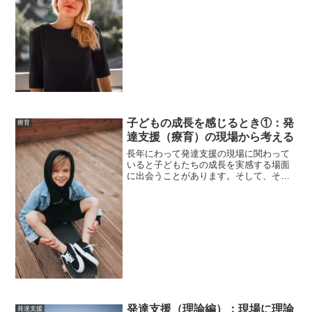
についてお伝えしていこうと思います。
前回の繰り返しになりますが、私は療育
施設や放課後等デイサービスなどで発達
支援に携わる仕事をしてき...
子どもの成長を感じるとき①：発
療育
達支援（療育）の現場から考える
長年にわって発達支援の現場に関わって
いると子どもたちの成長を実感する場面
に出会うことがあります。そして、その
実感を他の職員や保護者の方と共有でき
ることは素晴らしいことだと感じます。
日々の現場の中では、どちらかという安
全・安心できる環境を作る...
発達支援（理論編）：現場に理論
発達支援