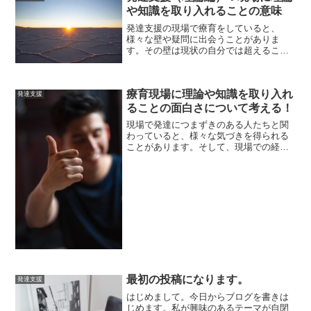
や知識を取り入れることの意味
発達支援の現場で療育をしていると、
様々な壁や疑問に出会うことがありま
す。その壁は現状の自分では超えること
ができないものも多くあると感じます。
私はこれまで現場での壁や疑問に出会っ
た際には、まずは、自分の過去の経験を
療育現場に理論や知識を取り入れ
頼りに解決方法を考えたり、他...
発達支援
ることの面白さについて考える！
現場で発達につまずきのある人たちと関
わっていると、様々な気づきを得られる
ことがあります。そして、現場での経験
値が増えてくると、経験から次の行動の
ヒントになることや新たな問いや疑問点
なども多く出てきます。そうした経験を
理論や知識から考えるとい...
最初の投稿になります。
発達支援
はじめまして。今日からブログを書きは
じめます。私が興味のあるテーマが自閉