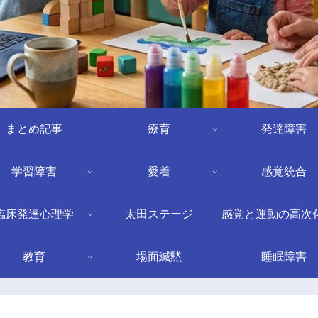
まとめ記事
療育
発達障害
学習障害
愛着
感覚統合
臨床発達心理学
太田ステージ
感覚と運動の高次
教育
場面緘黙
睡眠障害