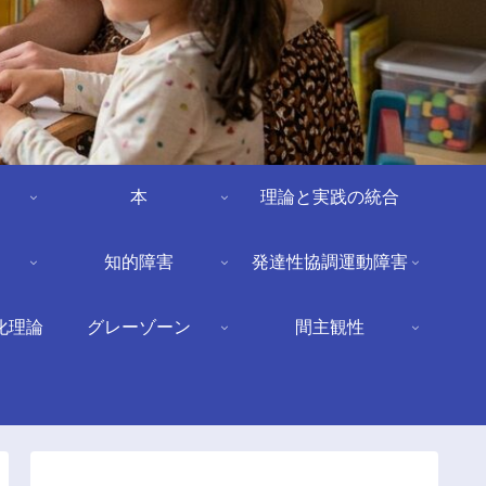
本
理論と実践の統合
知的障害
発達性協調運動障害
化理論
グレーゾーン
間主観性