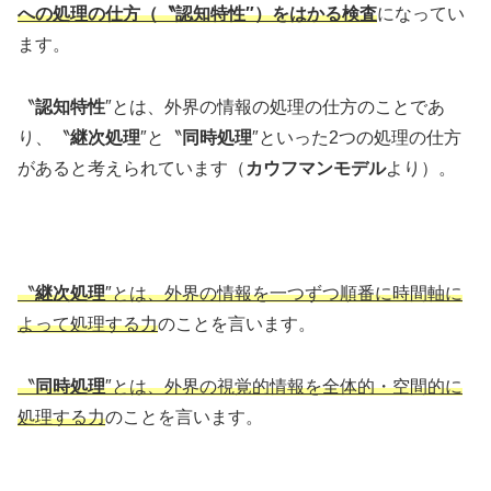
への処理の仕方（〝認知特性″）をはかる検査
になってい
ます。
〝
認知特性
″とは、外界の情報の処理の仕方のことであ
り、〝
継次処理
″と〝
同時処理
″といった2つの処理の仕方
があると考えられています（
カウフマンモデル
より）。
〝
継次処理
″とは、外界の情報を一つずつ順番に時間軸に
よって処理する力
のことを言います。
〝
同時処理
″とは、外界の視覚的情報を全体的・空間的に
処理する力
のことを言います。