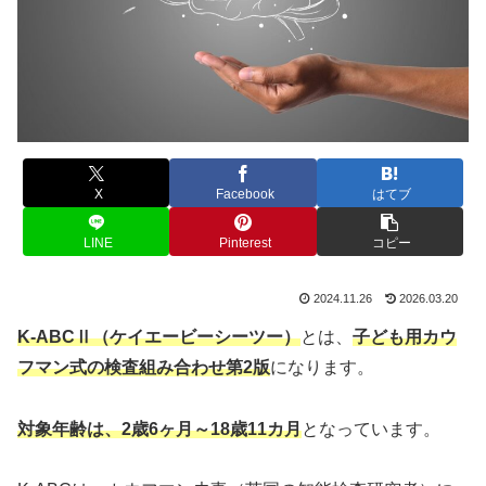
X
Facebook
はてブ
LINE
Pinterest
コピー
2024.11.26
2026.03.20
K-ABC
Ⅱ（ケイエービーシーツー）
とは、
子ども用カウ
フマン式の検査組み合わせ第2版
になります。
対象年齢は、2歳6ヶ月～18歳11カ月
となっています。