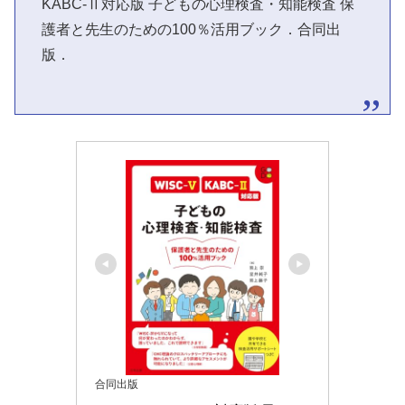
KABC-Ⅱ対応版 子どもの心理検査・知能検査 保
護者と先生のための100％活用ブック．合同出
版．
合同出版