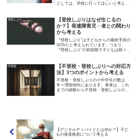
としては、学校に行ってほしいと考えて
いる方が大半だと思います。一方で、子
どもの視点に立てば、行き渋りの理由を
分かって欲しいという思い・辛い環境か
【登校しぶりはなぜ生じるの
登校しぶり
ら回避したいという思い...
か？】発達障害児・者との関わり
から考える
〝登校しぶり″は子どもからの最終手段の
SOSだと考えられています。つまり、
〝登校しぶり″の前段階で子どもは様々な
ことを悩み・試み、失敗に終わった過程
を経て登校をしぶるといった発信を見せ
るということです。登校渋りへの対応に
【不登校・登校しぶりへの対応方
不登校
ついてはこちらで紹介...
法】3つのポイントから考える
不登校・登校しぶりの小中学生の数は
年々増加傾向にあります。著者は、これ
までの経験から不登校・登校しぶりの児
童と関わったことが少なからずありま
す。不登校・登校しぶりの背景要因は
個々によって違いがあります。実際に著
者が関わったことのある児童にも...
【デジタルディバイドとは何か？】子ど
もの発達格差について考える