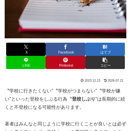
X
Facebook
はてブ
LINE
Pinterest
コピー
2023.12.13
2026.07.21
〝学校に行きたくない″〝学校がつまらない″〝学校が嫌
い″といった登校をしぶる行為〝
登校しぶり
″は長期的に続
くと不登校になる可能性があります。
著者はみんなと同じように学校に行くことが良いとは必ず