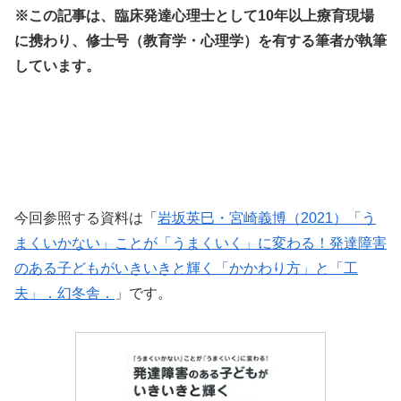
※この記事は、臨床発達心理士として10年以上療育現場
に携わり、修士号（教育学・心理学）を有する筆者が執筆
しています。
今回参照する資料は「
岩坂英巳・宮崎義博（2021）「う
まくいかない」ことが「うまくいく」に変わる！発達障害
のある子どもがいきいきと輝く「かかわり方」と「工
夫」．幻冬舎．
」です。