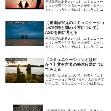
発達障害のある人たちは、コミュニケー
ションを苦手とするケースが多く見られ
ます。もちろん、中には、むしろ人との
会話を得意としている人や、特定の領域
においてはイキイキと会話を進める人も
います。それでは、発達障害児のコミュ
【発達障害児のコミュニケーショ
コミュニケーション
ニケーションにはどのよう...
ンの特徴と関わり方について】
ASDを例に考える
発達障害のある人たちは、コミュニケー
ションを苦手とするケースが多く見られ
ます。もちろん、中には、むしろ人との
会話を得意としている人や、特定の領域
においてはイキイキと会話を進める人も
います。それでは、発達障害児のコミュ
【コミュニケーションとは何
コミュニケーション
ニケーションにはどのよう...
か？】共有世界の発達段階につい
て考える
人は様々な場面において、他者と〝コミ
ュニケーション“を取ります。人が生きて
いく上で、コミュニケーションは必須の
能力ですが、そもそも言葉の起源や発達
過程については知らない方が多いのでは
ないでしょうか。それでは、コミュニケ
ーションとは一体どのよ...
【発達障害児に見られる暴言・暴力への