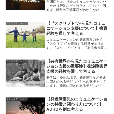
自閉症とは、社会コミュニケーションや
こだわり行動などを特徴としており、例
えば、暗黙の了解事項がわからない、一
方的な会話をしてしまう、自分のやり方
や手順にこだわるといったものが挙げら
れます。他にも、感覚の過敏性や鈍感さ
【〝スクリプト″から見たコミュ
コミュニケーション
などがよく見られるのも特...
ニケーション支援について】療育
経験を通して考える
コミュニケーションの発達過程の中で、
〝スクリプト″を獲得する時期がありま
す。〝スクリプト″とは、〝ある出来事に
対するまとまった知識のこと″を言いま
す。詳しくはこちらで紹介しています：
関連記事：「【〝スクリプト″から見たこ
【共有世界から見たコミュニケー
コミュニケーション
とばの発達】療育経験...
ション支援の重要性】発達障害児
支援の経験を通して考える
著者は、療育現場で、発達障害など発達
に躓きのある子どもたちへの支援をして
います。発達に躓きのある子どもたちの
中には、言葉の遅れや、特徴的なコミュ
ニケーション様式を持っているケースも
あります。例えば、自分の興味・関心を
【発達障害児のコミュニケーショ
コミュニケーション
一方的に話す、相手の意図...
ンの特徴と関わり方について】
ADHDを例に考える