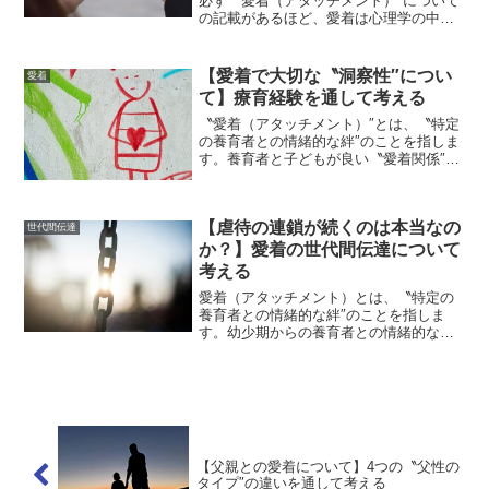
必ず〝愛着（アタッチメント）″について
の記載があるほど、愛着は心理学の中で
重要視されています。すべての人間（人
間以外の動物も含め）が生きていくため
には、〝愛着（アタッチメント）″がキー
【愛着で大切な〝洞察性″につい
愛着
になっています。そ...
て】療育経験を通して考える
〝愛着（アタッチメント）″とは、〝特定
の養育者との情緒的な絆″のことを指しま
す。養育者と子どもが良い〝愛着関係″を
築いていくためには、〝敏感性″が大切だ
と考えられています。〝敏感性″とは簡単
に言えば、子どもの〝発信″に対して養育
【虐待の連鎖が続くのは本当なの
者が〝適切な...
世代間伝達
か？】愛着の世代間伝達について
考える
愛着（アタッチメント）とは、〝特定の
養育者との情緒的な絆″のことを指しま
す。幼少期からの養育者との情緒的な絆
が不安定であると、愛着障害など愛着に
問題を抱える可能性あると考えられてい
ます。愛着障害に至る最たる要因とし
て、〝虐待″があります。そ...
【父親との愛着について】4つの〝父性の
タイプ″の違いを通して考える