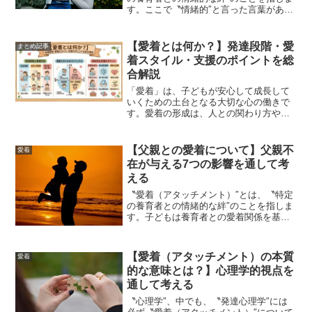
す。ここで〝情緒的″と言った言葉がある
通り、子どもが養育者との間で〝情緒的″
な繋がりを持つことが〝安定した愛着形
成″においてとても大切になります。それ
【愛着とは何か？】発達段階・愛
まとめ記事
では、情緒的な...
着スタイル・支援のポイントを総
合解説
「愛着」は、子どもが安心して成長して
いくための土台となる大切な心の働きで
す。愛着の形成は、人との関わり方や感
情の安定、社会性の発達にも大きな影響
を与えることが知られています。著者は
療育現場で未就学から学童期までの子ど
【父親との愛着について】父親不
愛着
もと関わる機会がこれまで...
在が与える7つの影響を通して考
える
〝愛着（アタッチメント）″とは、〝特定
の養育者との情緒的な絆″のことを指しま
す。子どもは養育者との愛着関係を基盤
として、その後の対人関係を発展させて
いきます。子どもとの愛着関係の中で、
〝父親″も重要な存在になります。それで
【愛着（アタッチメント）の本質
愛着
は、父親が不在の場...
的な意味とは？】心理学的視点を
通して考える
〝心理学″、中でも、〝発達心理学″には