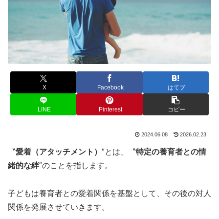
X
Facebook
はてブ
LINE
Pinterest
コピー
2024.06.08
2026.02.23
〝
愛着（アタッチメント）
″とは、〝
特定の養育者との情
緒的な絆
″のことを指します。
子どもは養育者との愛着関係を基盤として、その後の対人
関係を発展させていきます。