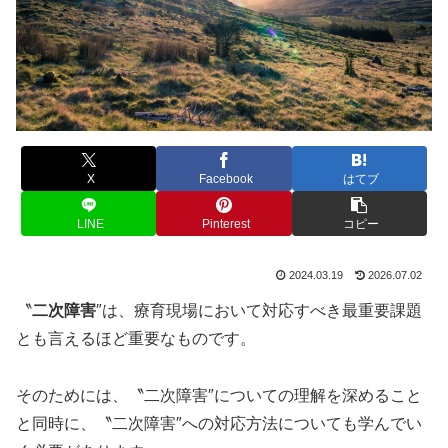
X
Facebook
はてブ
LINE
Pinterest
コピー
2024.03.19
2026.07.02
〝
二次障害
″は、療育現場において対応すべき最重要課題
とも言えるほど重要なものです。
そのためには、〝二次障害″についての理解を深めること
と同時に、〝二次障害″への対応方法についても学んでい