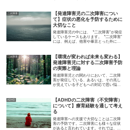
解と支援を行うことで自立や社会参加を
目指すものとされています。著者は療育
施設や放課後等デイサービスなどの経験
【発達障害児の二次障害につい
二次障害
を通して、障害への理解を...
て】症状の悪化を予防するために
大切なこと
発達障害児の中には、〝二次障害″が発症
しているケースもあります。〝二次障害″
には、例えば、他害や暴言とった外に現
れるものもあれば、不安症など内に現れ
るものもあります。二次障害が発症して
いると、そもそも本来もっている発達障
【環境が変われば未来も変わる】
二次障害
害といった特性への配...
発達障害児に対する二次障害予防
の実際と理論
発達障害児との関わりにおいて、二次障
害が発症している、あるいは、その兆し
が見えている子どもへの対応で思い悩ん
だことはありませんか？なぜ、発達障害
の特性を理解して対応しても、一向に支
援がうまく進まないのか？こうした支援
【ADHDの二次障害（不安障害）
ADHD
の難しさの背景には、〝二...
について】療育経験を通して考え
る
発達障害への支援で大切なことは二次障
害の予防です。二次障害にも様々な症状
があると言われています。それでは、発