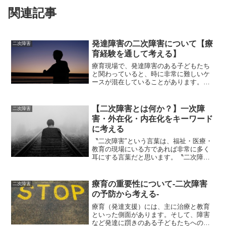
関連記事
発達障害の二次障害について【療
二次障害
育経験を通して考える】
療育現場で、発達障害のある子どもたち
と関わっていると、時に非常に難しいケ
ースが混在していることがあります。そ
の中には、‟二次障害”が発症しているケー
スも少なからずあると感じています。そ
れでは、発達障害の二次障害とは一体何
【二次障害とは何か？】一次障
二次障害
でしょうか？そこで、...
害・外在化・内在化をキーワード
に考える
〝二次障害″という言葉は、福祉・医療・
教育の現場にいる方であれば非常に多く
耳にする言葉だと思います。〝二次障害″
への理解を深めることは、対人支援に直
接・間接的に携わる人たちにとってとて
も大切なことです。それでは、二次障害
療育の重要性について-二次障害
二次障害
とは一体どのようなも...
の予防から考える-
療育（発達支援）には、主に治療と教育
といった側面があります。そして、障害
など発達に躓きのある子どもたちへの理