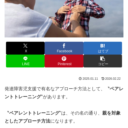
X
Facebook
はてブ
LINE
Pinterest
コピー
2025.01.11
2026.02.22
発達障害児支援で有名なアプローチ方法として、〝
ペアレ
ントトレーニング
″があります。
〝
ペアレントトレーニング
″は、その名の通り、
親を対象
としたアプローチ方法
になります。