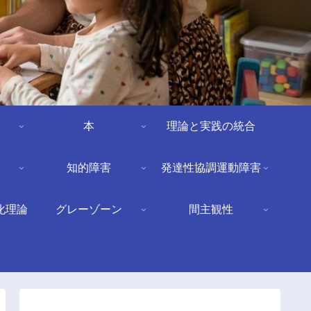
本
理論と実践の統合
知的障害
発達性協調運動障害
化理論
グレーゾーン
間主観性