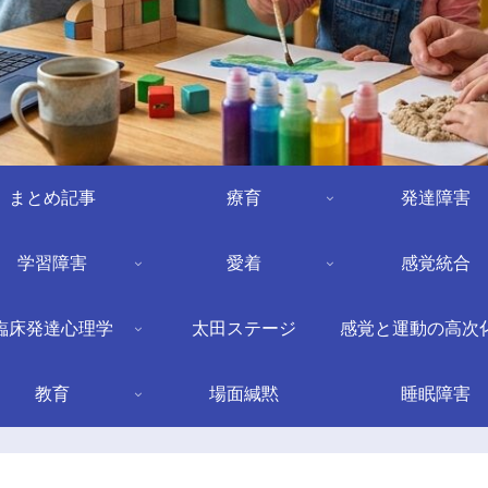
まとめ記事
療育
発達障害
学習障害
愛着
感覚統合
臨床発達心理学
太田ステージ
感覚と運動の高次
教育
場面緘黙
睡眠障害