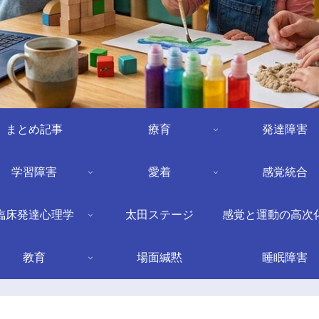
まとめ記事
療育
発達障害
学習障害
愛着
感覚統合
臨床発達心理学
太田ステージ
感覚と運動の高次
教育
場面緘黙
睡眠障害