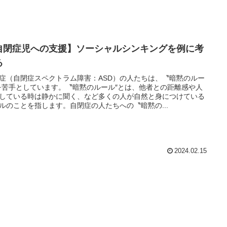
自閉症児への支援】ソーシャルシンキングを例に考
る
症（自閉症スペクトラム障害：ASD）の人たちは、〝暗黙のルー
を苦手としています。〝暗黙のルール″とは、他者との距離感や人
している時は静かに聞く、など多くの人が自然と身につけている
ルのことを指します。自閉症の人たちへの〝暗黙の...
2024.02.15