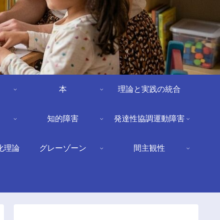
本
理論と実践の統合
知的障害
発達性協調運動障害
化理論
グレーゾーン
間主観性