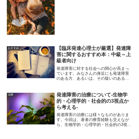
症、ADHD、知的障害、ダウン症やそれ
らが重複したケースなど実に多様です。
また、年齢層も1～6年生までおり、普段
学校ではなかなか交わるこ...
【臨床発達心理士が厳選】発達障
おすすめ
害に関するおすすめ本：中級～上
級者向け
発達障害に対する社会への関心が高まっ
ています。みなさんの身近にも発達障害
のある方、あるいは、その疑いのある方
がいるかもしれません。発達障害とは一
体どのようなものであるのか？発達障害
のある方についてどのような理解が必要
発達障害の治療について-生物学
治療
なのか？発達障害児・者支...
的・心理学的・社会的の3視点か
ら考える-
発達障害の治療には様々なものがありま
す。今回は、著者の療育経験も交えなが
ら、生物学的・心理学的・社会的の3視点
から発達障害の治療についてお伝えしま
す。※この記事は、臨床発達心理士とし