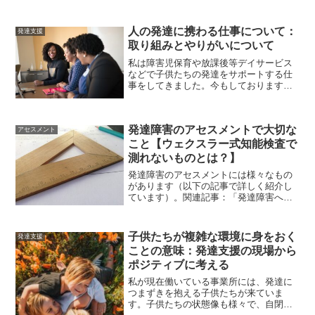
どもとの関わり方がうまいスタッフには
褒める・叱るスキルが高いことが特徴し
てあるように思います。それでは、子育
人の発達に携わる仕事について：
発達支援
てにおいて上手な〝叱...
取り組みとやりがいについて
私は障害児保育や放課後等デイサービス
などで子供たちの発達をサポートする仕
事をしてきました。今もしております。
今回はその経験から人の発達に携わる仕
事の難しさや、やりがいなどについて書
いていこうと思います。私は障害児保育
発達障害のアセスメントで大切な
歴4年、放課後等デイサー...
アセスメント
こと【ウェクスラー式知能検査で
測れないものとは？】
発達障害のアセスメントには様々なもの
があります（以下の記事で詳しく紹介し
ています）。関連記事：「発達障害への
包括的アセスメントについて」アセスメ
ント（評価・査定）の意義は、対象者の
理解を深め、より良い支援に繋げていく
子供たちが複雑な環境に身をおく
発達支援
ために行うものです。アセ...
ことの意味：発達支援の現場から
ポジティブに考える
私が現在働いている事業所には、発達に
つまずきを抱える子供たちが来ていま
す。子供たちの状態像も様々で、自閉