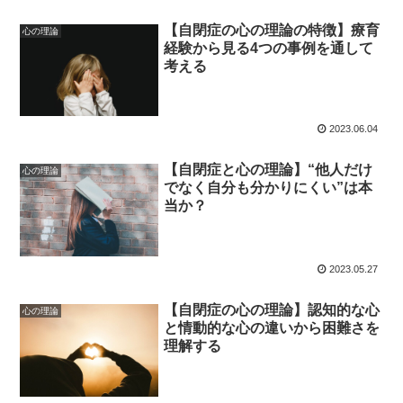
【自閉症の心の理論の特徴】療育
心の理論
経験から見る4つの事例を通して
考える
2023.06.04
【自閉症と心の理論】“他人だけ
心の理論
でなく自分も分かりにくい”は本
当か？
2023.05.27
【自閉症の心の理論】認知的な心
心の理論
と情動的な心の違いから困難さを
理解する