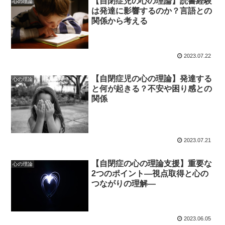
【自閉症児の心の理論】読書経験
心の理論
は発達に影響するのか？言語との
関係から考える
2023.07.22
【自閉症児の心の理論】発達する
心の理論
と何が起きる？不安や困り感との
関係
2023.07.21
【自閉症の心の理論支援】重要な
心の理論
2つのポイント―視点取得と心の
つながりの理解―
2023.06.05