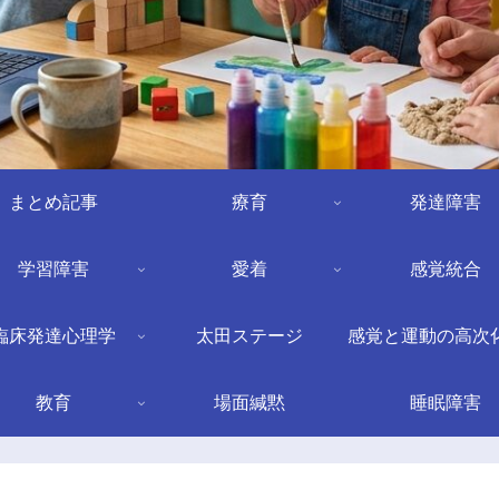
まとめ記事
療育
発達障害
学習障害
愛着
感覚統合
臨床発達心理学
太田ステージ
感覚と運動の高次
教育
場面緘黙
睡眠障害