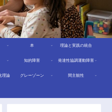
本
理論と実践の統合
知的障害
発達性協調運動障害
化理論
グレーゾーン
間主観性