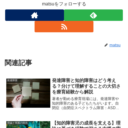
matsuをフォローする
matsu
関連記事
発達障害と知的障害はどう考え
発達障害
る？分けて理解することの大切さ
を療育経験から解説
著者が勤める療育現場には、発達障害や
知的障害のある子どもたちがいます。自
閉症（自閉症スペクトラム障害：ASD）
やADHD（注意欠如多動症）などの発達
特性（狭義の発達障害）や知的障害
（DSM-5では発達障害の一つとされてい
【知的障害児の成長を支える】理
理論と実践の統合
る）などは、どれか一...