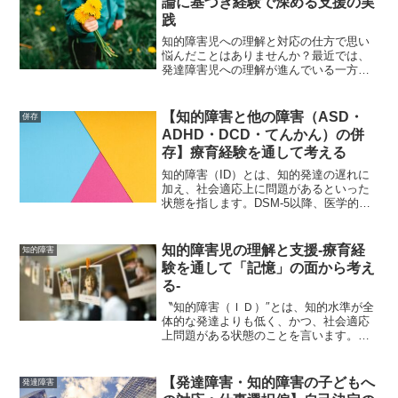
論に基づき経験で深める支援の実
践
知的障害児への理解と対応の仕方で思い
悩んだことはありませんか？最近では、
発達障害児への理解が進んでいる一方
で、知的障害への理解と対応がどこか遅
れている、厳密には、現場に浸透してい
ない印象が著者にはあります。DSM-5以
【知的障害と他の障害（ASD・
併存
降、知的障害（ID）も...
ADHD・DCD・てんかん）の併
存】療育経験を通して考える
知的障害（ID）とは、知的発達の遅れに
加え、社会適応上に問題があるといった
状態を指します。DSM-5以降、医学的な
診断分類は、ASDやADHD、SLDと同様
に神経発達障害の中に含まれるものとな
りました。最近では、境界知能の人たち
知的障害児の理解と支援-療育経
知的障害
いった言葉も...
験を通して「記憶」の面から考え
る-
〝知的障害（ＩＤ）″とは、知的水準が全
体的な発達よりも低く、かつ、社会適応
上問題がある状態のことを言います。知
的に遅れがあると、発達全般がゆっくり
であるため、運動・認知・言語・社会
性・感情など様々な領域に影響が生じる
【発達障害・知的障害の子どもへ
発達障害
と考えられています。それ...