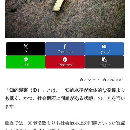
X
Facebook
はてブ
LINE
Pinterest
コピー
2022.06.14
2026.05.09
「
知的障害（ID）
」
とは、「
知的水準が全体的な発達より
も低く、かつ、社会適応上問題がある状態
」のこと
を言い
ます。
最近では、知能指数よりも社会適応上の問題といった観点