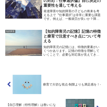
の対応：仕事選択偏】自己決定の
重要性を通して考える
発達障害や知的障害の子どもの将来を考
える上で〝仕事選択″は非常に重要な課題
です。例えば、一般就労が良いか？障害
者雇用が良いか？職業内容はどのような
職種が良いか？など様々な選択肢が出て
きます。それでは、発達障害・知的障害
【知的障害児の記憶】記憶の特徴
知的障害
の子どもが将来仕事を選...
と療育で注意すべき点について考
える
知的障害児の記憶には、特徴的要素がい
くつかあります。記憶の特徴を理解して
いくことで、必要な対応策が見えてきま
す。それでは、知的障害児の記憶の特徴
にはどのような要素があり、また、どの
ような点に注意して対応しけばよいので
しょうか？そこで、今回は...
療育で大切な視点-制限よりも満足感を！-
【自己理解（特性理解）は救いにな