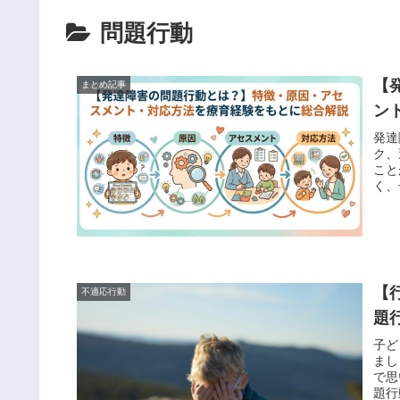
問題行動
【
まとめ記事
ン
発達
ク、
こと
く、
【
不適応行動
題
子ど
まし
で思
題行