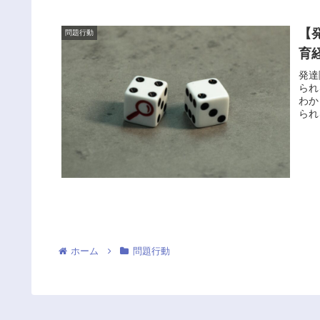
【
問題行動
育
発達
られ
わか
られ
ホーム
問題行動