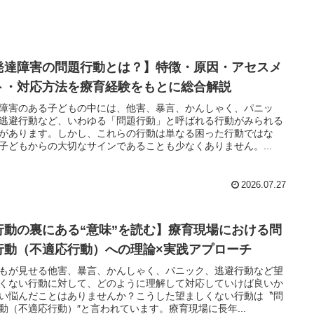
発達障害の問題行動とは？】特徴・原因・アセスメ
ト・対応方法を療育経験をもとに総合解説
障害のある子どもの中には、他害、暴言、かんしゃく、パニッ
逃避行動など、いわゆる「問題行動」と呼ばれる行動がみられる
があります。しかし、これらの行動は単なる困った行動ではな
子どもからの大切なサインであることも少なくありません。...
2026.07.27
行動の裏にある“意味”を読む】療育現場における問
行動（不適応行動）への理論×実践アプローチ
もが見せる他害、暴言、かんしゃく、パニック、逃避行動など望
くない行動に対して、どのように理解して対応していけば良いか
い悩んだことはありませんか？こうした望ましくない行動は〝問
動（不適応行動）″と言われています。療育現場に長年...