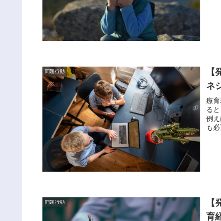
【
問題行動
ネ
療育
ると
例え
も必
【
問題行動
育