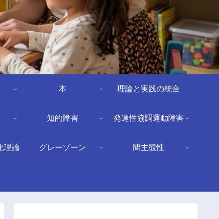
本
理論と実践の統合
知的障害
発達性協調運動障害
化理論
グレーゾーン
間主観性