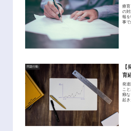
療育
の対
報を
事で
【
問題行動
育
発達
こと
癪な
起き