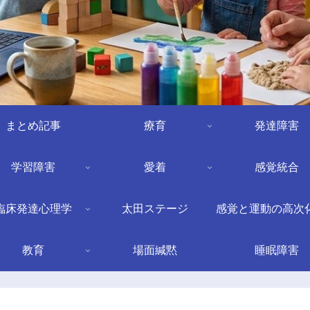
まとめ記事
療育
発達障害
学習障害
愛着
感覚統合
臨床発達心理学
太田ステージ
感覚と運動の高次
教育
場面緘黙
睡眠障害