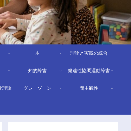
本
理論と実践の統合
知的障害
発達性協調運動障害
化理論
グレーゾーン
間主観性