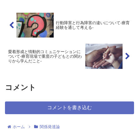
うか？今回は、著者の療育...
行動障害と行為障害の違いについて-療育
経験を通して考える-
愛着形成と情動的コミュニケーションに
ついて-療育現場で重度の子どもとの関わ
りから学んだこと-
コメント
コメントを書き込む
ホーム
関係発達論