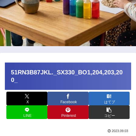
51RN3B87JKL._SX330_BO1,204,203,20
0_
X
Facebook
はてブ
LINE
Pinterest
コピー
2023.09.03