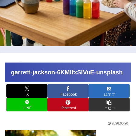
garrett-jackson-6KMIfxSIVuE-unsplash
X
Facebook
はてブ
LINE
Pinterest
コピー
2026.06.20