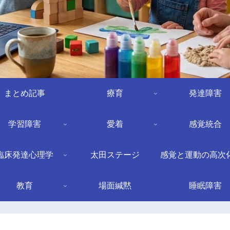
まとめ記事
療育
発達障害
学習障害
愛着
感覚統合
臨床発達心理学
太田ステージ
感覚と運動の高次
教育
場面緘黙
睡眠障害