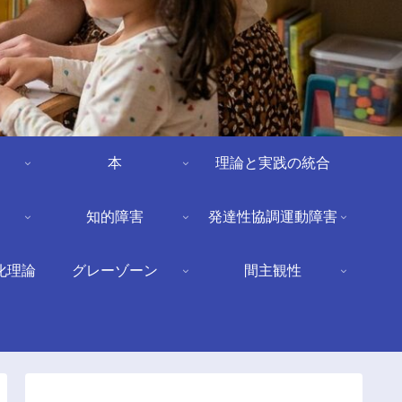
本
理論と実践の統合
知的障害
発達性協調運動障害
化理論
グレーゾーン
間主観性