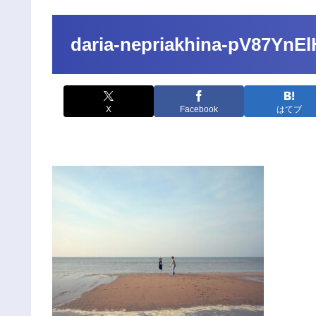
daria-nepriakhina-pV87YnE
X
Facebook
はてブ