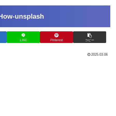
lHow-unsplash
LINE
Pinterest
コピー
2025.03.06