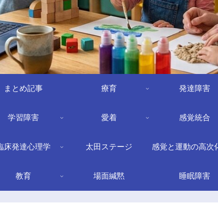
まとめ記事
療育
発達障害
学習障害
愛着
感覚統合
臨床発達心理学
太田ステージ
感覚と運動の高次
教育
場面緘黙
睡眠障害