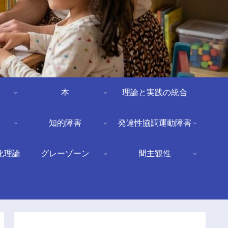
本
理論と実践の統合
知的障害
発達性協調運動障害
化理論
グレーゾーン
間主観性