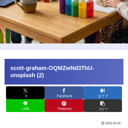
scott-graham-OQMZwNd3ThU-
unsplash (2)
X
Facebook
はてブ
LINE
Pinterest
コピー
2025.03.04