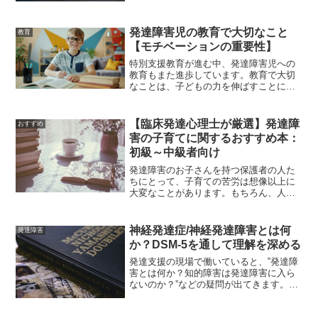
上の偉人と言われる人たちを見ても、確
かに発達障害であった、あるいは、その
発達障害児の教育で大切なこと
可能性があった人物は決し...
教育
【モチベーションの重要性】
特別支援教育が進む中、発達障害児への
教育もまた進歩しています。教育で大切
なことは、子どもの力を伸ばすことにあ
ります。一方、子どもたちの能力や性格
や環境は多様であるため、人それぞれ能
力を伸ばすには様々な要素があるかと思
【臨床発達心理士が厳選】発達障
おすすめ
います。それでは、発達障...
害の子育てに関するおすすめ本：
初級～中級者向け
発達障害のお子さんを持つ保護者の人た
ちにとって、子育ての苦労は想像以上に
大変なことがあります。もちろん、人そ
れぞれ大変さの内容や質は異なります。
苦労を少しでも和らげるためには、発達
障害の子の特性や関わり方についてある
神経発達症/神経発達障害とは何
発達障害
程度の知識を持っておくこ...
か？DSM-5を通して理解を深める
発達支援の現場で働いていると、‟発達障
害とは何か？知的障害は発達障害に入ら
ないのか？”などの疑問が出てきます。意
外に思われるかもしれませんが、専門機
関で働いている支援員の中でも、概念の