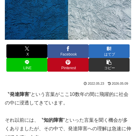
X
Facebook
はてブ
LINE
Pinterest
コピー
2022.05.23
2026.05.09
〝
発達障害
”という言葉がここ10数年の間に飛躍的に社会
の中に浸透してきています。
それ以前には、〝
知的障害
”といった言葉を聞く機会が多
くありましたが、その中で、発達障害への理解は急速に伸