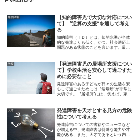
【知的障害児で大切な対応につい
知的障害
て】〝逆算の支援″を通して考え
る
知的障害（ＩＤ）とは、知的水準が全体
的な発達よりも低く、かつ、社会適応上
問題がある状態のことを言います。最近
では、知的水準よりも適応状態に目が向
けられるようになってきています。著者
は療育現場などを通して、知的障害のあ
【発達障害児の居場所支援につい
学校
る人たちと関わることが多...
て】学校生活を安心して過ごすた
めに必要なこと
発達障害のある子どもが日々の生活を安
心して過ごすためには〝居場所″が非常に
大切です。〝居場所″には、例えば、家庭
や学校、放課後等デイサービスなど様々
な〝活動拠点″があるかと思います。そし
て、安心できる〝居場所″を複数持ってい
発達障害を天才とする見方の危険
天才
ることもまたとて...
性について考える
発達障害についての書籍やニュースなど
が増える中、発達障害は特殊な能力や才
能がある、また、天才であるという内容
のものを見かけることがあります。歴史