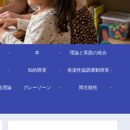
本
理論と実践の統合
知的障害
発達性協調運動障害
化理論
グレーゾーン
間主観性