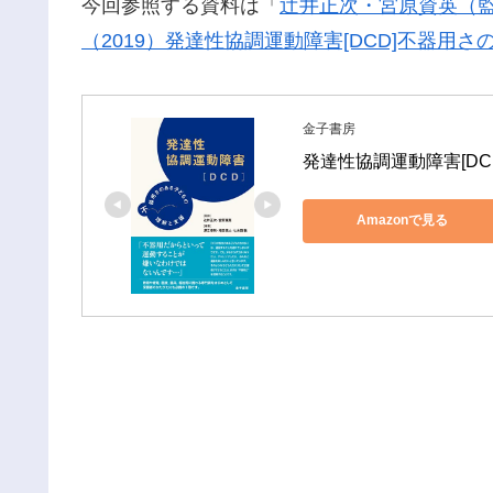
今回参照する資料は「
辻井正次・宮原資英（
（2019）発達性協調運動障害[DCD]不器
金子書房
発達性協調運動障害[DC
Amazonで見る