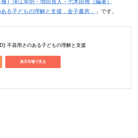
監修）澤江幸則・増田貴人・七木田敦（編著）
用さのある子どもの理解と支援．金子書房．
」です。
D]: 不器用さのある子どもの理解と支援
楽天市場で見る