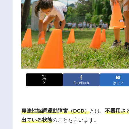
X
Facebook
はてブ
発達性協調運動障害（DCD）
とは、
不器用さ
出ている状態
のことを言います。