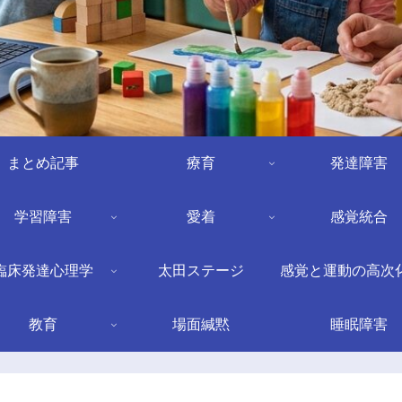
まとめ記事
療育
発達障害
学習障害
愛着
感覚統合
臨床発達心理学
太田ステージ
感覚と運動の高次
教育
場面緘黙
睡眠障害