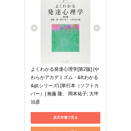
よくわかる発達心理学[第2版] (や
わらかアカデミズム・&lt;わかる
&gt;シリーズ) [単行本（ソフトカ
バー）] 無藤 隆、 岡本祐子; 大坪
治彦
楽天市場で見る