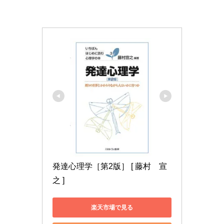
発達心理学［第2版］ [ 藤村　宣
之 ]
楽天市場で見る