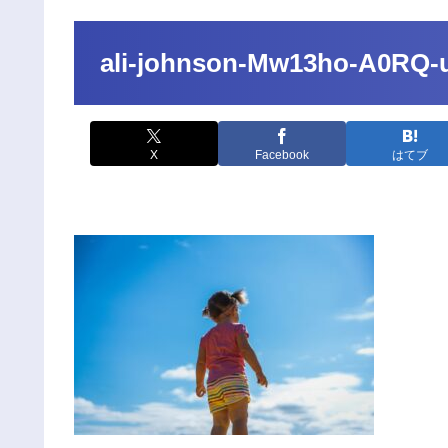
ali-johnson-Mw13ho-A0RQ-
X
Facebook
はてブ