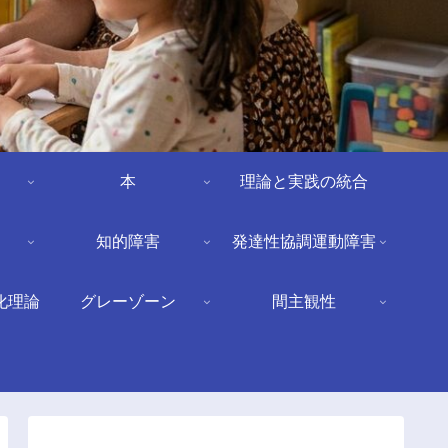
本
理論と実践の統合
知的障害
発達性協調運動障害
化理論
グレーゾーン
間主観性