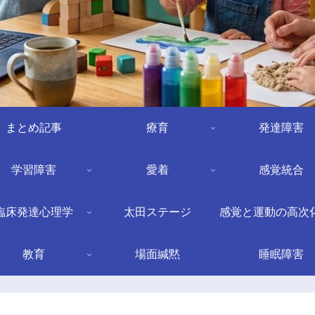
まとめ記事
療育
発達障害
学習障害
愛着
感覚統合
臨床発達心理学
太田ステージ
感覚と運動の高次
教育
場面緘黙
睡眠障害