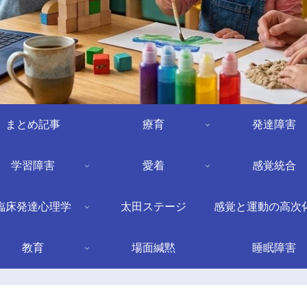
まとめ記事
療育
発達障害
学習障害
愛着
感覚統合
臨床発達心理学
太田ステージ
感覚と運動の高次
教育
場面緘黙
睡眠障害