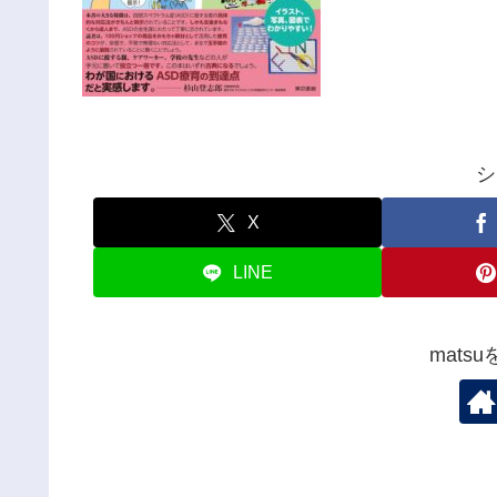
シ
X
LINE
mats