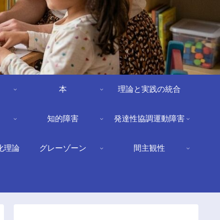
本
理論と実践の統合
知的障害
発達性協調運動障害
化理論
グレーゾーン
間主観性