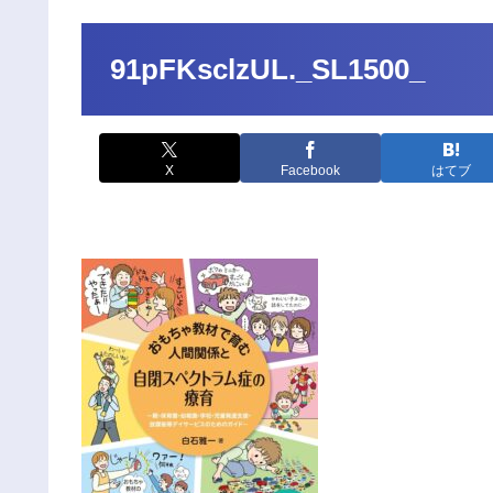
91pFKsclzUL._SL1500_
X
Facebook
はてブ