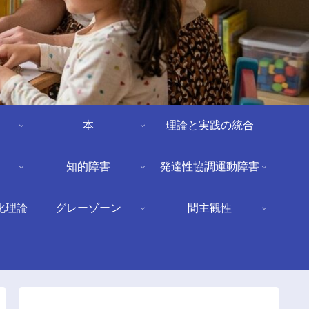
本
理論と実践の統合
知的障害
発達性協調運動障害
化理論
グレーゾーン
間主観性