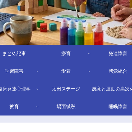
まとめ記事
療育
発達障害
学習障害
愛着
感覚統合
臨床発達心理学
太田ステージ
感覚と運動の高次
教育
場面緘黙
睡眠障害