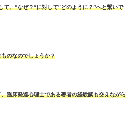
して、‟なぜ？″に対して‟どのように？″へと繋いで
なものなのでしょうか？
て、臨床発達心理士である著者の経験談も交えながら