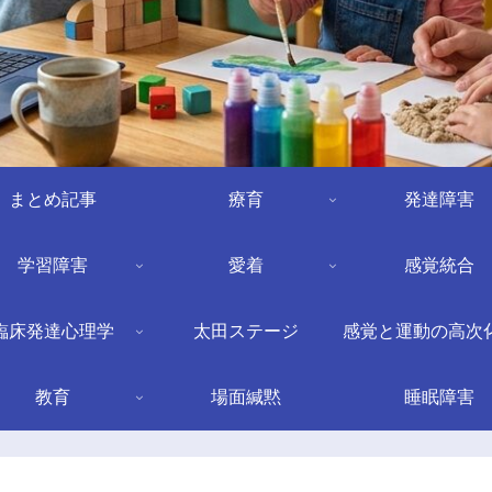
まとめ記事
療育
発達障害
学習障害
愛着
感覚統合
臨床発達心理学
太田ステージ
感覚と運動の高次
教育
場面緘黙
睡眠障害