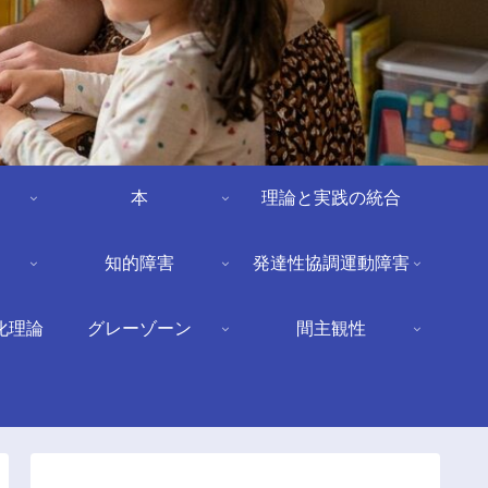
本
理論と実践の統合
知的障害
発達性協調運動障害
化理論
グレーゾーン
間主観性