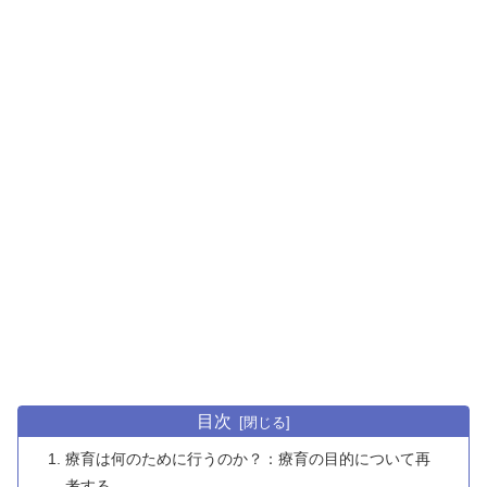
目次
療育は何のために行うのか？：療育の目的について再
考する