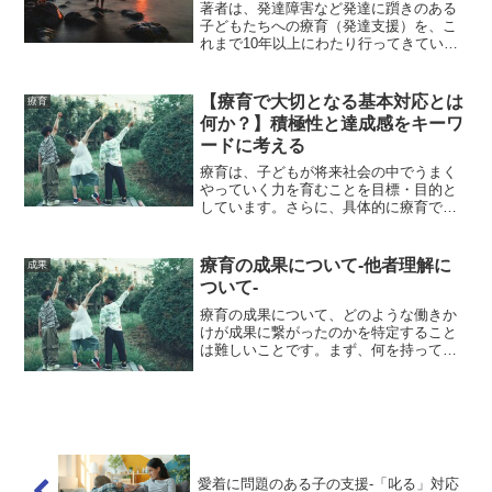
著者は、発達障害など発達に躓きのある
子どもたちへの療育（発達支援）を、こ
れまで10年以上にわたり行ってきていま
す。以前は、療育（発達支援）を行うこ
との意味がよくわからないほど、自身の
取り組みに対して迷走していた時期もあ
【療育で大切となる基本対応とは
療育
りました。また、療育（...
何か？】積極性と達成感をキーワ
ードに考える
療育は、子どもが将来社会の中でうまく
やっていく力を育むことを目標・目的と
しています。さらに、具体的に療育で大
切なことを見ていくと様々なものが挙げ
られます。それでは、療育で大切にすべ
き基本となる対応にはどのようなものが
療育の成果について-他者理解に
成果
あるのでしょうか？そこで...
ついて-
療育の成果について、どのような働きか
けが成果に繋がったのかを特定すること
は難しいことです。まず、何を持って成
果と言えるのか、そして、成果には様々
な要因が絡んでいるからだと言えます。
さらに、成果（変化）にも、短期のもの
と長期のものなど時間軸の...
愛着に問題のある子の支援-「叱る」対応