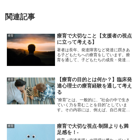
関連記事
療育で大切なこと【支援者の視点
療育
に立って考える】
著者は長年、発達障害など発達に躓きあ
る子どもたちへの療育をしています。療
育を通して、子どもたちの成長・発達を
感じる喜びや、生きにくさを支えること
の大切を実感することが多くあります。
著者も含め、支援者という立場の人たち
【療育の目的とは何か？】臨床発
は、療育に対して様々な思...
療育
達心理士の療育経験を通して考え
る
‟療育”とは、一般的に、‟社会の中で生き
ていく力を育むことを目的”としていま
す。その内容には、例えば、自己肯定感
を育むこと、自律スキルやソーシャルス
キルの獲得などがあります。著者の療育
経験からも、こうした内容は非常に重要
療育で大切な視点-制限よりも満
療育
なものだと実感してい...
足感を！-