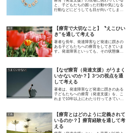
療育（発達支援）の現場に携わっている
と、子どもたちの困った行動や気になる
行動などにどうしても目が向いてしまう
ことが多くあります。もともと、発達に
躓きのある子どもたちということもあり
ますので、まず大切となるのは、発達の
【療育で大切なこと】〝えこひい
躓きを、発達的な視点や発...
療育
き″を通して考える
著者な長年、発達障害など発達に躓きの
ある子どもたちへの療育をしてきていま
す。発達障害といっても、その状態像・
困り感・発達段階などは非常に多様で
す。様々な療育経験を通して、著者は
〝えこひいき″が重要であると実感するこ
【なぜ療育（発達支援）がうまく
とがあります。一方で、〝え...
うまくいかない
いかないのか？】3つの視点を通
して考える
著者は、発達障害など発達に躓きのある
子どもたちへの療育（発達支援）を、こ
れまで10年以上にわたり行ってきていま
す。子どもたちの様々な成長に励まされ
る一方で、これまで多くの〝うまくいか
ない″といった経験もありました。一方
【療育とはどのように定義されて
定義
で、〝うまくいかない″...
いるのか？】療育経験を通して考
える