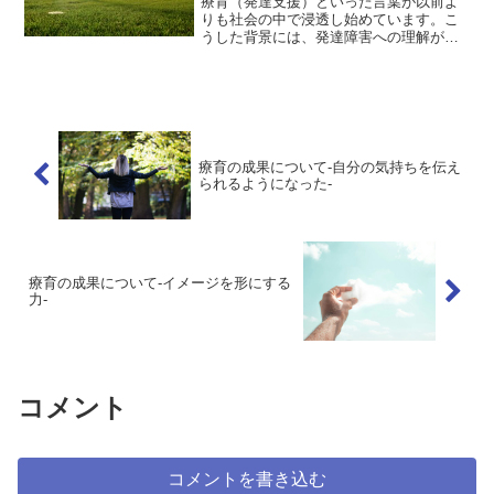
療育（発達支援）といった言葉が以前よ
りも社会の中で浸透し始めています。こ
うした背景には、発達障害への理解が進
み、児童発達支援や放課後等デイサービ
スなどの支援の拡充が影響してると言え
ます。一方で、療育といった言葉を様々
な書籍で調べると、様々な...
療育の成果について-自分の気持ちを伝え
られるようになった-
療育の成果について-イメージを形にする
力-
コメント
コメントを書き込む