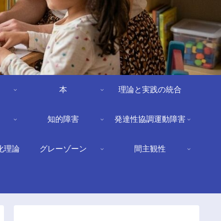
本
理論と実践の統合
知的障害
発達性協調運動障害
化理論
グレーゾーン
間主観性