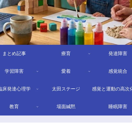
まとめ記事
療育
発達障害
学習障害
愛着
感覚統合
臨床発達心理学
太田ステージ
感覚と運動の高次
教育
場面緘黙
睡眠障害