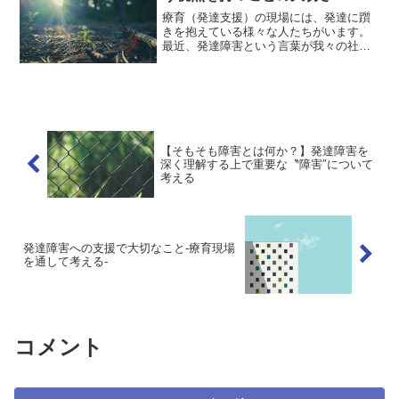
療育（発達支援）の現場には、発達に躓
きを抱えている様々な人たちがいます。
最近、発達障害という言葉が我々の社会
の中で非常に浸透し始めています。発達
障害とは、先天性の脳の機能障害によっ
て発達期からその兆候が出始め、様々な
発達特性などから社会の中...
【そもそも障害とは何か？】発達障害を
深く理解する上で重要な〝障害″について
考える
発達障害への支援で大切なこと-療育現場
を通して考える-
コメント