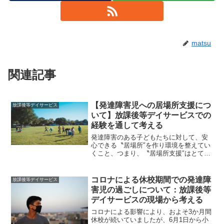
matsu
関連記事
【発達障害児への居場所支援につ
放課後等デイサービス
いて】放課後等デイサービスでの
経験を通して考える
発達障害のある子どもたちに対して、安
心できる〝居場所″を作り環境を整えてい
くこと、つまり、〝居場所支援″はとても
大切なことです。その理由には、発達障
害児やその保護者にとって自ら〝居場所″
を見つけること、作ることの難しさがあ
コロナによる休校期間での発達障
放課後等デイサービス
るからです。そして...
害児の過ごしについて：放課後等
デイサービスの現場から考える
コロナによる影響により、およそ3か月間
休校が続いていましたが、6月1日から小