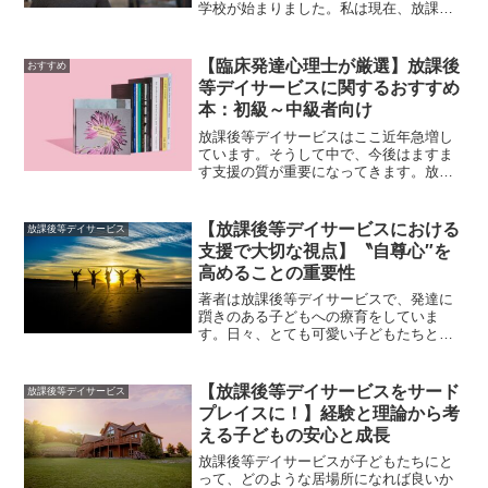
学校が始まりました。私は現在、放課後
等デイサービスで支援員として働いてい
ます。コロナの影響により小学校が休校
になったことで、預かる時間がこれまで
【臨床発達心理士が厳選】放課後
おすすめ
以上に長くなったこと...
等デイサービスに関するおすすめ
本：初級～中級者向け
放課後等デイサービスはここ近年急増し
ています。そうして中で、今後はますま
す支援の質が重要になってきます。放課
後等デイサービスで療育（発達支援）を
行い支援の質を高めていくためには、豊
富な経験と知識の量とが必要になりま
【放課後等デイサービスにおける
放課後等デイサービス
す。それでは、放課後等デイ...
支援で大切な視点】〝自尊心″を
高めることの重要性
著者は放課後等デイサービスで、発達に
躓きのある子どもへの療育をしていま
す。日々、とても可愛い子どもたちと楽
しい日々を送っています。一方で、支援
において何が必要で大切であるのかを試
行錯誤する日々でもあります。時には、
【放課後等デイサービスをサード
放課後等デイサービス
支援内容について壁にぶち当...
プレイスに！】経験と理論から考
える子どもの安心と成長
放課後等デイサービスが子どもたちにと
って、どのような居場所になれば良いか