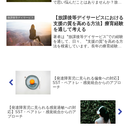
で思い悩んだことはありませんか？放課
後等デイサービスが急増する中で、そこ
に関わるスタッフは様々な思いを持って
取り組んでいると思います。そして、子
【放課後等デイサービスにおける
放課後等デイサービス
どもたちにとって、放課後...
支援の質を高める方法】療育経験
を通して考える
著者は〝放課後等デイサービス″での経験
を通して、日々、〝支援の質″を高める方
法を模索しています。長年の療育経験を
通して、〝放課後等デイサービス″といっ
た〝居場所″が、子どもたち、そして、保
護者の方にとって大切なものであると実
感できるようにな...
【発達障害児に見られる偏食への対応】
SST・ペアトレ・感覚統合からのアプロ
ーチ
【発達障害児に見られる感覚過敏への対
応】SST・ペアトレ・感覚統合からのア
プローチ