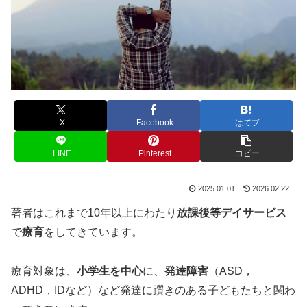
X
Facebook
はてブ
LINE
Pinterest
コピー
2025.01.01
2026.02.22
著者はこれまで10年以上にわたり
放課後等デイサービス
で
療育
をしてきています。
療育対象は、
小学生を中心
に、
発達障害
（ASD，
ADHD，IDなど）など発達に躓きのある子どもたちと関わ