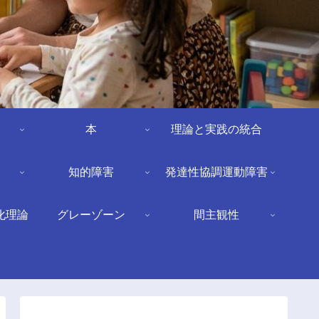
本
理論と実践の統合
知的障害
発達性協調運動障害
化理論
グレーゾーン
間主観性