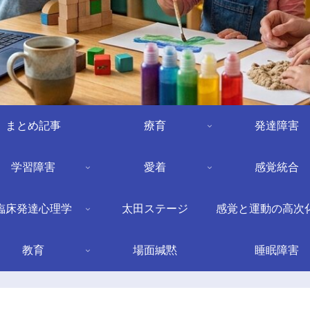
まとめ記事
療育
発達障害
学習障害
愛着
感覚統合
臨床発達心理学
太田ステージ
感覚と運動の高次
教育
場面緘黙
睡眠障害