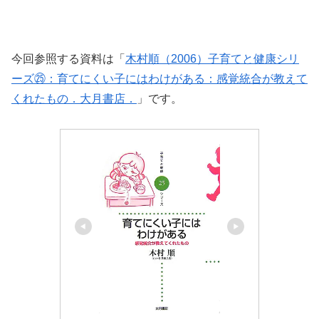
今回参照する資料は「
木村順（2006）子育てと健康シリ
ーズ㉕：育てにくい子にはわけがある：感覚統合が教えて
くれたもの．大月書店．
」です。