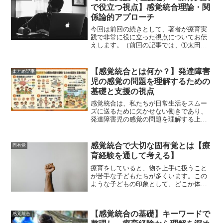
覚、平衡感覚など）を目的...
で役立つ視点】感覚統合理論・関
係論的アプローチ
今回は前回の続きとして、著者が療育実
践で非常に役に立った視点についてお伝
えします。（前回の記事では、①太田ス
テージ、②感覚と運動の高次化理論につ
いてお伝えしました。どちらも、発達初
期の感覚と運動の段階から概念理解まで
【感覚統合とは何か？】発達障害
まとめ記事
の発達段階を詳細に記述し...
児の感覚の問題を理解するための
基礎と支援の視点
感覚統合は、私たちが日常生活をスムー
ズに送るために欠かせない働きであり、
発達障害児の感覚の問題を理解する上で
も重要な視点です。著者は療育現場で発
達障害児・者が見せる様々な行動に対し
て、感覚統合の理論から多くの支援のヒ
感覚統合で大切な固有覚とは【療
固有覚
ントを得ることができまし...
育経験を通して考える】
療育をしていると、物を上手に扱うこと
が苦手な子どもたちが多くいます。この
ような子どもの印象として、どこか体の
動きに「不器用さ」がある、物の使用が
「がさつ」といった感じを受けます。感
覚統合の領域では、上記のような状態に
【感覚統合の基礎】キーワードで
感覚統合
は「固有覚」といった感覚...