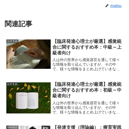
matsu
関連記事
【臨床発達心理士が厳選】感覚統
おすすめ
合に関するおすすめ本：中級～上
級者向け
人は外の世界から感覚器官を通して様々
な情報を取り込んでいますが、その中
で、様々な情報をまとめ上げていきなが
ら外の世界に適応していきます。〝感覚
統合″とは、脳に入力された様々な感覚情
報（視覚、聴覚、味覚、嗅覚、触覚固有
【臨床発達心理士が厳選】感覚統
おすすめ
覚、平衡感覚など）を目的...
合に関するおすすめ本：初級～中
級者向け
人は外の世界から感覚器官を通して様々
な情報を取り込んでいますが、その中
で、様々な情報をまとめ上げていきなが
ら外の世界に適応していきます。〝感覚
統合″とは、脳に入力された様々な感覚情
報（視覚、聴覚、味覚、嗅覚、触覚固有
【発達支援（理論編）：療育実践
感覚統合