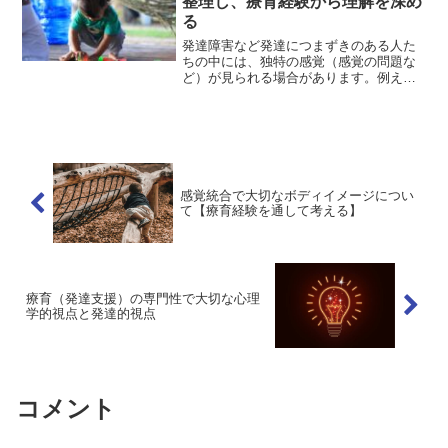
整理し、療育経験から理解を深め
る
発達障害など発達につまずきのある人た
ちの中には、独特の感覚（感覚の問題な
ど）が見られる場合があります。例え
ば、落ち着きがない、高い所に登るのが
好き、よく体を何かにぶつける、不器用
である、姿勢が悪い、水や砂など特定の
感覚遊びに没頭するなどの行...
感覚統合で大切なボディイメージについ
て【療育経験を通して考える】
療育（発達支援）の専門性で大切な心理
学的視点と発達的視点
コメント