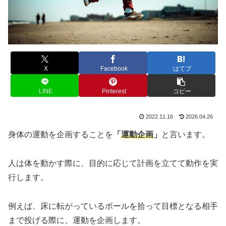
X
Facebook
はてブ
LINE
Pinterest
コピー
2022.11.16
2026.04.26
身体の運動を企画することを
「
運動企画
」
と言います。
人は体を動かす際に、目的に応じて計画を立てて動作を実
行します。
例えば、床に転がっているボールを拾って目標となる相手
まで投げる際に、運動を企画します。