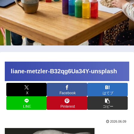
liane-metzler-B32qg6Ua34Y-unsplash
X
Facebook
はてブ
LINE
Pinterest
コピー
2026.06.09