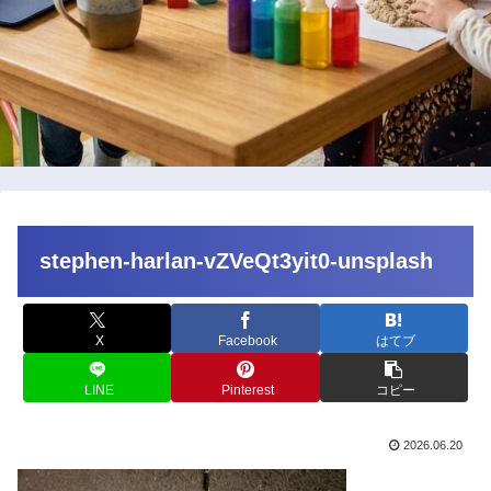
stephen-harlan-vZVeQt3yit0-unsplash
X
Facebook
はてブ
LINE
Pinterest
コピー
2026.06.20