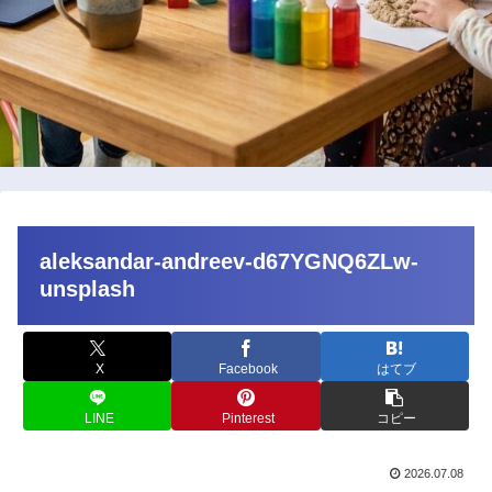
aleksandar-andreev-d67YGNQ6ZLw-
unsplash
X
Facebook
はてブ
LINE
Pinterest
コピー
2026.07.08