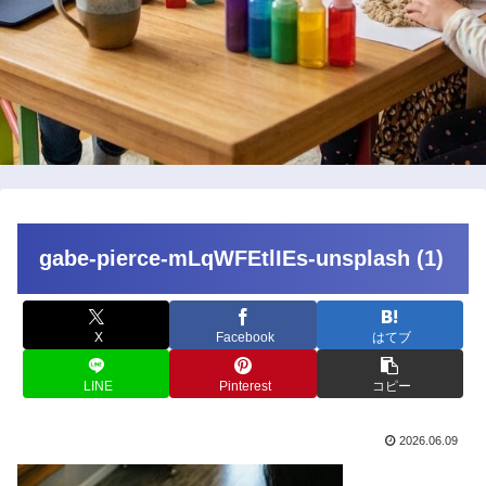
gabe-pierce-mLqWFEtlIEs-unsplash (1)
X
Facebook
はてブ
LINE
Pinterest
コピー
2026.06.09