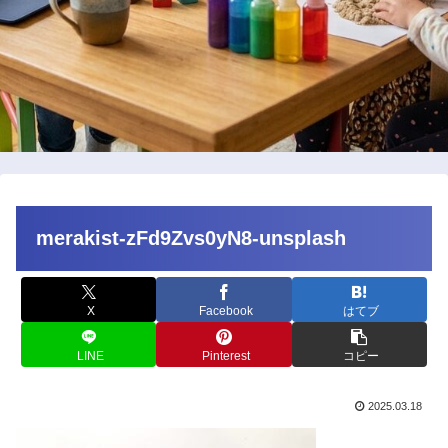
merakist-zFd9Zvs0yN8-unsplash
X
Facebook
はてブ
LINE
Pinterest
コピー
2025.03.18