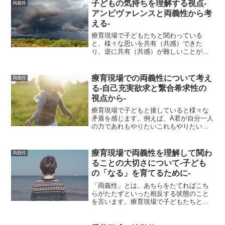
子どもの気持ちを理解する視点-
両義性
アンビヴァレンスと両義性から考
える-
療育現場で子どもたちと関わっている
と、様々な思いを共有（共感）できた
り、逆に共有（共感）が難しいことがあ
ります。療育現場には発達に躓きのある
子どもたちが通所してきているので、障
害に関する理解や知識が必要になりま
療育現場での両義性について考え
両義性
す。例えば、発達特性に関する理...
る-自己充実欲求と繋合希求性の
視点から-
療育現場で子どもと接していると様々な
矛盾を感じます。例えば、A君が自分一人
の力であれもやりたいこれもやりたいと
駄々をこねています。しかし、一人では
できないため、結局は大人に助けを求め
ようともしているようにも見える状態な
療育現場で両義性を理解して関わ
両義性
どです。このように、あ...
ることの大切さについて-子ども
の「なる」を育てるために-
「両義性」とは、あちらをたてればこち
らがたたずといった相反する状態のこと
を言います。療育現場で子どもたちと接
しているとこうした相反する心理状態に
向き合う場面に出会います。例えば、一