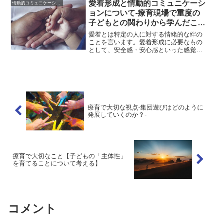
人でやりたいがうまく行かない、大人に
愛着形成と情動的コミュニケーシ
情動的コミュニケーション
助けてもらいたが助けてほ...
ョンについて-療育現場で重度の
子どもとの関わりから学んだこ
と-
愛着とは特定の人に対する情緒的な絆の
ことを言います。愛着形成に必要なもの
として、安全感・安心感といった感覚を
子どもが養育者から感じることが大切で
あり、安全感と安心感をしっかりと持っ
た子どもは外界の世界を探索しようとし
ます。こうして愛着がしっ...
療育で大切な視点-集団遊びはどのように
発展していくのか？-
療育で大切なこと【子どもの「主体性」
を育てることについて考える】
コメント